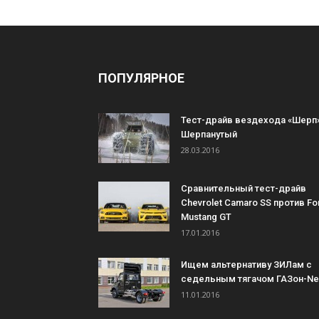
ПОПУЛЯРНОЕ
Тест-драйв вездехода «Шерп»
Шерпанутый
28.03.2016
Сравнительный тест-драйв
Chevrolet Camaro SS против Fo
Mustang GT
17.01.2016
Ищем альтернативу ЗИЛам с
седельным тягачом ГАЗон-Ne
11.01.2016