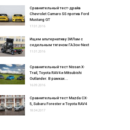
Сравнительный тест-драйв
Chevrolet Camaro SS против Ford
Mustang GT
17.01.2016
Ищем альтернативу ЗИЛам с
седельным тягачом ГАЗон-Next
11.01.2016
Сравнительный тест Nissan X-
Trail, Toyota RAV4 и Mitsubishi
Outlander. В рамках...
16.09.2016
Сравнительный тест Mazda CX-
5, Subaru Forester и Toyota RAV4
18.04.2017