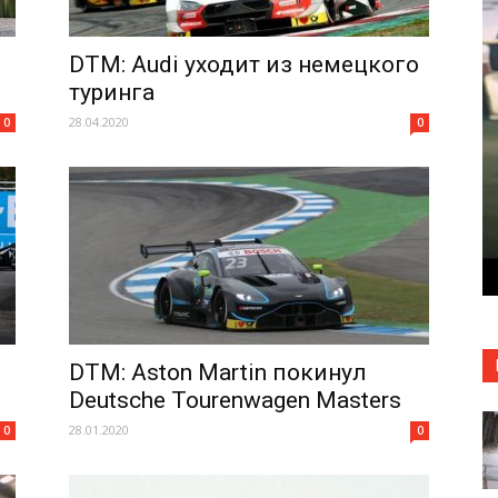
DTM: Audi уходит из немецкого
туринга
28.04.2020
0
0
DTM: Aston Martin покинул
Deutsche Tourenwagen Masters
28.01.2020
0
0