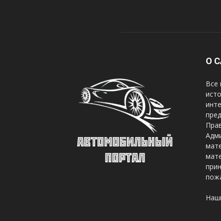
О 
Все 
исто
инте
пред
Прав
Адми
мате
мате
при
пож
Наш