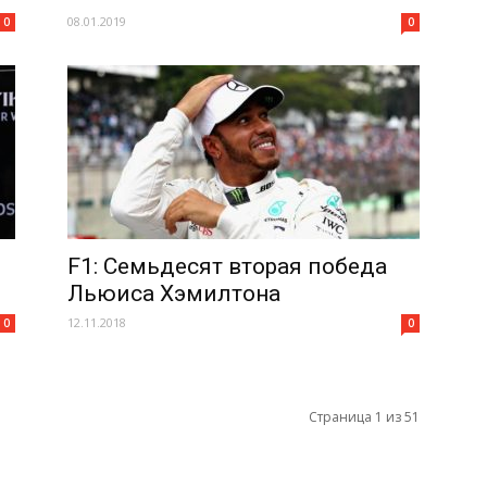
08.01.2019
0
0
F1: Семьдесят вторая победа
Льюиса Хэмилтона
12.11.2018
0
0
Страница 1 из 51