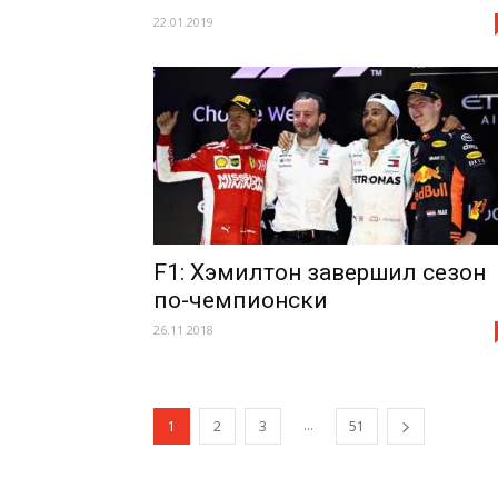
22.01.2019
F1: Хэмилтон завершил сезон
по-чемпионски
26.11.2018
...
1
2
3
51