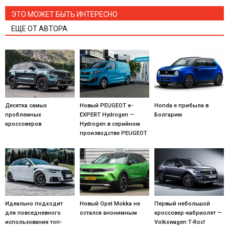
ЭТО МОЖЕТ БЫТЬ ИНТЕРЕСНО
ЕЩЕ ОТ АВТОРА
Десятка самых
Новый PEUGEOT e-
Honda e прибыла в
проблемных
EXPERT Hydrogen —
Болгарию
кроссоверов
Hydrogen в серийном
производстве PEUGEOT
Идеально подходит
Новый Opel Mokka не
Первый небольшой
для повседневного
остался анонимным
кроссовер-кабриолет —
использования топ-
Volkswagen T-Roc!