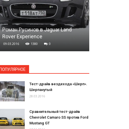
Роман Русинов в Jaguar Land
Rover Experience
Koenigsegg R
09.03.2016
1380
0
13.01.2016
13
ПОПУЛЯРНОЕ
Тест-драйв вездехода «Шерп».
Шерпанутый
28.03.2016
Сравнительный тест-драйв
Chevrolet Camaro SS против Ford
Mustang GT