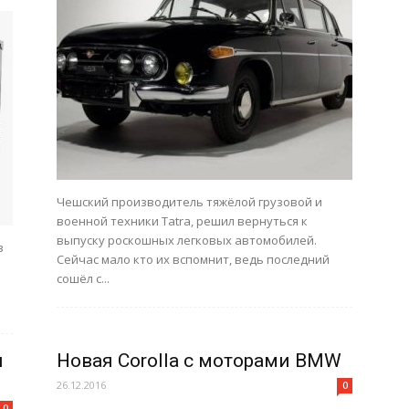
Чешский производитель тяжёлой грузовой и
военной техники Tatra, решил вернуться к
выпуску роскошных легковых автомобилей.
з
Сейчас мало кто их вспомнит, ведь последний
сошёл с...
л
Новая Corolla с моторами BMW
26.12.2016
0
0