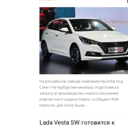
На российском заводе компании Hyundai под
Санкт-Петербургом началась подготовка к
запуску в производство нового поколения
компактного седана Solaris, сообщают РИА
Новости. Для этого была...
Lada Vesta SW готовится к