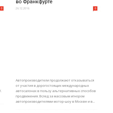
во Франкфурте
26.12.2016
0
0
Автопроизводители продолжают отказываться
от участия в дорогостоящих международных
.
автосалонах в пользу альтернативных способов
продвижения. Вслед за массовым игнором
автопроизводителями мотор-шоу в Москве и в...