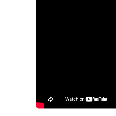
meo на острове Амелия
Перед «Дайтоной»…
1632
0
18.01.2016
1478
0