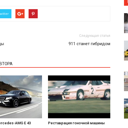
witter
Следующая статья
ды
911 станет гибридом
АВТОРА
rcedes-AMG E 43
Реставрация гоночной машины