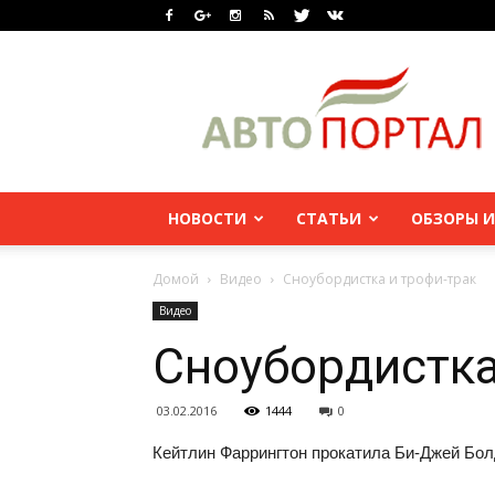
НОВОСТИ
СТАТЬИ
ОБЗОРЫ И
Домой
Видео
Сноубордистка и трофи-трак
Видео
Сноубордистка
03.02.2016
1444
0
Кейтлин Фаррингтон прокатила Би-Джей Бо