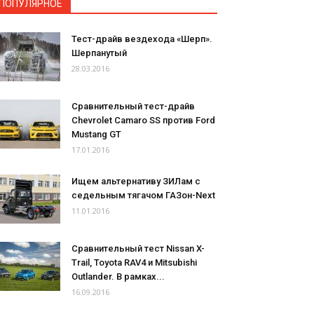
ПОПУЛЯРНОЕ
Тест-драйв вездехода «Шерп».
Шерпанутый
28.03.2016
Сравнительный тест-драйв
Chevrolet Camaro SS против Ford
Mustang GT
17.01.2016
Ищем альтернативу ЗИЛам с
седельным тягачом ГАЗон-Next
11.01.2016
Сравнительный тест Nissan X-
Trail, Toyota RAV4 и Mitsubishi
Outlander. В рамках...
16.09.2016