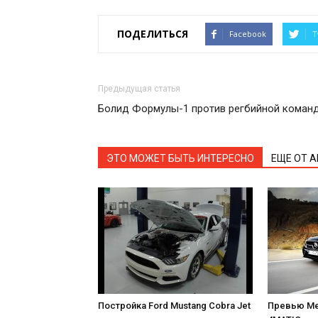
ПОДЕЛИТЬСЯ
Facebook
T
Предыдущая статья
Болид Формулы-1 против регбийной коман
ЭТО МОЖЕТ БЫТЬ ИНТЕРЕСНО
ЕЩЕ ОТ 
Постройка Ford Mustang Cobra Jet
Превью Me