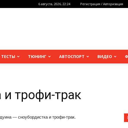
6 августа, 2026, 22:24
Регистрация / Авторизация
 ТЕСТЫ
ТЮНИНГ
АВТОСПОРТ
ВИДЕО
Ф
 и трофи-трак
лдуина — сноубордистка и
трофи-трак.