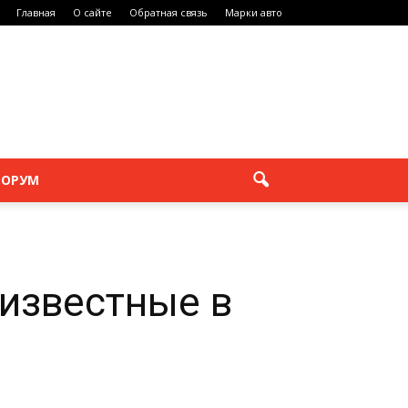
Главная
О сайте
Обратная связь
Марки авто
ОРУМ
еизвестные в