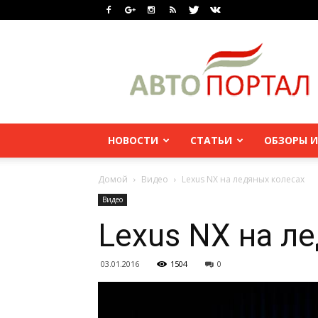
НОВОСТИ
СТАТЬИ
ОБЗОРЫ И
Домой
Видео
Lexus NX на ледяных колесах
Видео
Lexus NX на л
03.01.2016
1504
0