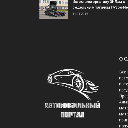
Ищем альтернативу ЗИЛам с
седельным тягачом ГАЗон-Ne
11.01.2016
О 
Все 
исто
инте
пред
Прав
Адми
мате
мате
при
пож