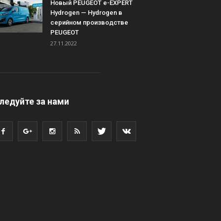
Новый PEUGEOT e-EXPERT
Hydrogen — Hydrogen в
серийном производстве
PEUGEOT
27.11.2022
ледуйте за нами