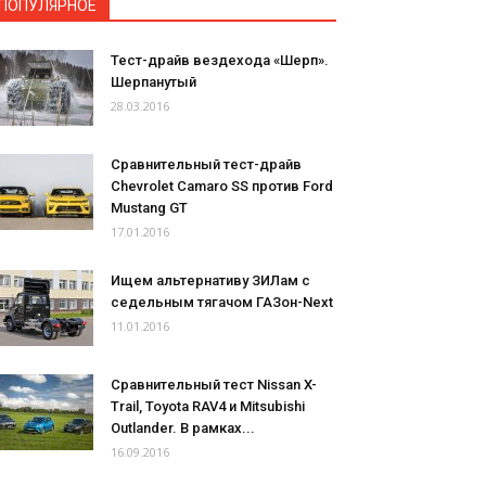
ПОПУЛЯРНОЕ
Тест-драйв вездехода «Шерп».
Шерпанутый
28.03.2016
Сравнительный тест-драйв
Chevrolet Camaro SS против Ford
Mustang GT
17.01.2016
Ищем альтернативу ЗИЛам с
седельным тягачом ГАЗон-Next
11.01.2016
Сравнительный тест Nissan X-
Trail, Toyota RAV4 и Mitsubishi
Outlander. В рамках...
16.09.2016