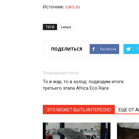
Источник:
cars.ru
ТЕГИ
Lexus
ПОДЕЛИТЬСЯ
Facebook
T
Предыдущая статья
То в жар, то в холод: подводим итоги
третьего этапа Africa Eco Race
ЭТО МОЖЕТ БЫТЬ ИНТЕРЕСНО
ЕЩЕ ОТ 