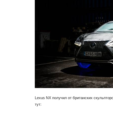
Lexus NX получил от британских скульптор
тут: