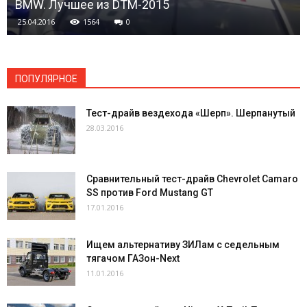
BMW. Лучшее из DTM-2015
25.04.2016
1564
0
ПОПУЛЯРНОЕ
Тест-драйв вездехода «Шерп». Шерпанутый
28.03.2016
Сравнительный тест-драйв Chevrolet Camaro
SS против Ford Mustang GT
17.01.2016
Ищем альтернативу ЗИЛам с седельным
тягачом ГАЗон-Next
11.01.2016