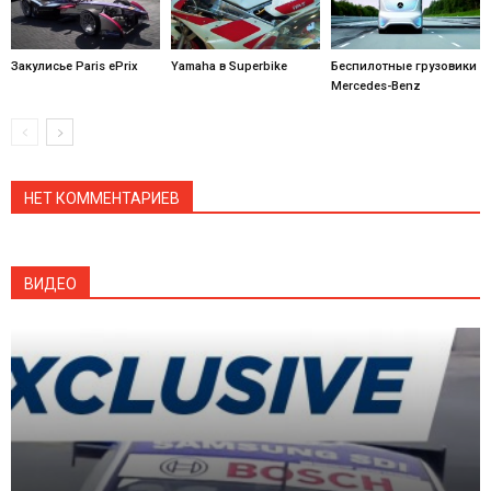
Закулисье Paris ePrix
Yamaha в Superbike
Беспилотные грузовики
Mercedes-Benz
НЕТ КОММЕНТАРИЕВ
ВИДЕО