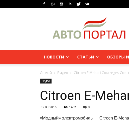
НОВОСТИ
СТАТЬИ
ОБЗОРЫ И
Домой
Видео
Citroen E-Mehari Courreges Conc
Видео
Citroen E-Meha
02.03.2016
1452
0
«Модный» электромобиль — Citroen E-Mehar