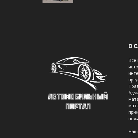
О 
Все 
исто
инте
пред
Прав
Адми
мате
мате
при
пож
Наш