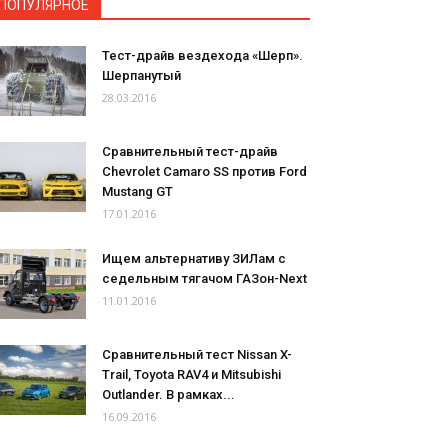
ПОПУЛЯРНОЕ
Тест-драйв вездехода «Шерп».
Шерпанутый
28.03.2016
Сравнительный тест-драйв
Chevrolet Camaro SS против Ford
Mustang GT
17.01.2016
Ищем альтернативу ЗИЛам с
седельным тягачом ГАЗон-Next
11.01.2016
Сравнительный тест Nissan X-
Trail, Toyota RAV4 и Mitsubishi
Outlander. В рамках...
16.09.2016