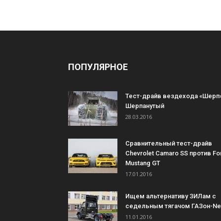
ПОПУЛЯРНОЕ
Тест-драйв вездехода «Шерп»
Шерпанутый
28.03.2016
Сравнительный тест-драйв
Chevrolet Camaro SS против Fo
Mustang GT
17.01.2016
Ищем альтернативу ЗИЛам с
седельным тягачом ГАЗон-Ne
11.01.2016