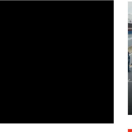
okian
Active Braking Assist
13.03.2016
1456
0