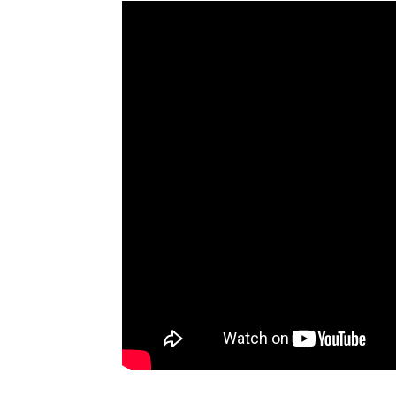
hini Blancpain Super
80-летие зимних шин N
Europe-2016 в Монце
Tyres
1490
0
23.04.2016
1485
0