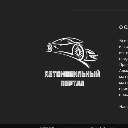
О 
Все 
исто
инте
пред
Прав
Адми
мате
мате
при
пож
Наш