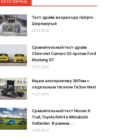
ПОПУЛЯРНОЕ
Тест-драйв вездехода «Шерп».
Шерпанутый
28.03.2016
Сравнительный тест-драйв
Chevrolet Camaro SS против Ford
Mustang GT
17.01.2016
Ищем альтернативу ЗИЛам с
седельным тягачом ГАЗон-Next
11.01.2016
Сравнительный тест Nissan X-
Trail, Toyota RAV4 и Mitsubishi
Outlander. В рамках...
16.09.2016