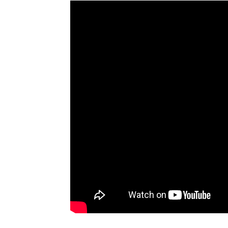
роен болид Formula E
Старый «бык» против 
1501
0
23.04.2016
1491
0