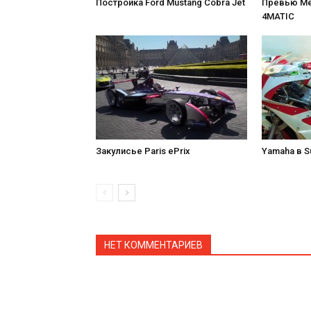
Постройка Ford Mustang Cobra Jet
Превью Me
4MATIC
Закулисье Paris ePrix
Yamaha в S
НЕТ КОММЕНТАРИЕВ