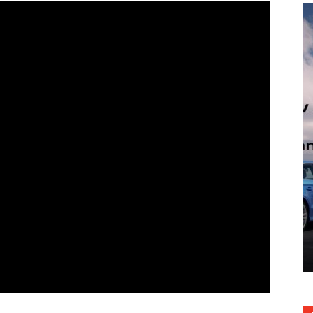
Ученик и учитель в финале Red
нового
Bull Frozen Rush-2016
01.02.2016
1507
0