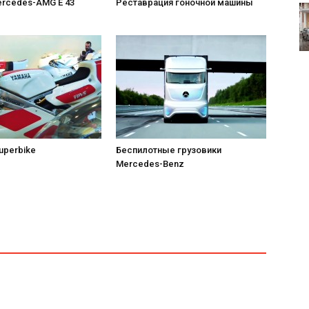
rcedes-AMG E 43
Реставрация гоночной машины
uperbike
Беспилотные грузовики
Mercedes-Benz