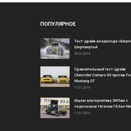
ПОПУЛЯРНОЕ
Тест-драйв вездехода «Шерп»
Шерпанутый
28.03.2016
Сравнительный тест-драйв
Chevrolet Camaro SS против Fo
Mustang GT
17.01.2016
Ищем альтернативу ЗИЛам с
седельным тягачом ГАЗон-Ne
11.01.2016