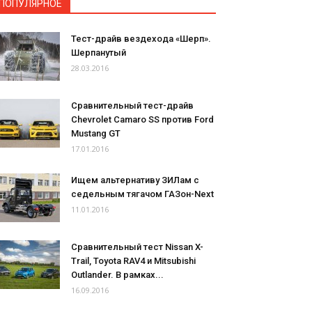
ПОПУЛЯРНОЕ
Тест-драйв вездехода «Шерп».
Шерпанутый
28.03.2016
Сравнительный тест-драйв
Chevrolet Camaro SS против Ford
Mustang GT
17.01.2016
Ищем альтернативу ЗИЛам с
седельным тягачом ГАЗон-Next
11.01.2016
Сравнительный тест Nissan X-
Trail, Toyota RAV4 и Mitsubishi
Outlander. В рамках...
16.09.2016