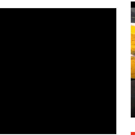
Long Beach ePrix с бортовых
камер
13.04.2016
1493
0