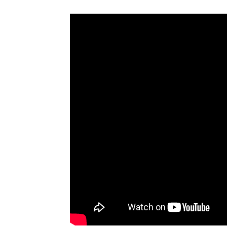
es Moto от Yamaha
Линейка Hyundai IONIQ
1412
0
28.02.2016
1459
0