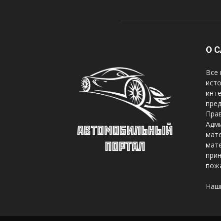
О 
Все 
исто
инте
пред
Прав
Адми
мате
мате
при
пож
Наш