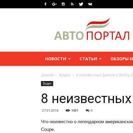
НОВОСТИ
СТАТЬИ
ОБЗОРЫ И
Домой
Видео
8 неизвестных фактов о Shelby 
Видео
8 неизвестных 
27.01.2016
1431
0
Что неизвестно о легендарном американском
Coupe.