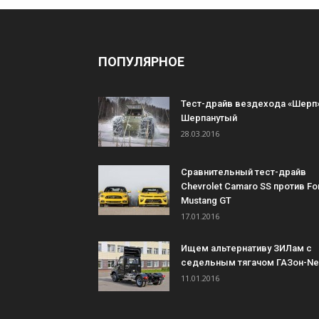
ПОПУЛЯРНОЕ
Тест-драйв вездехода «Шерп»
Шерпанутый
28.03.2016
Сравнительный тест-драйв
Chevrolet Camaro SS против Fo
Mustang GT
17.01.2016
Ищем альтернативу ЗИЛам с
седельным тягачом ГАЗон-Ne
11.01.2016