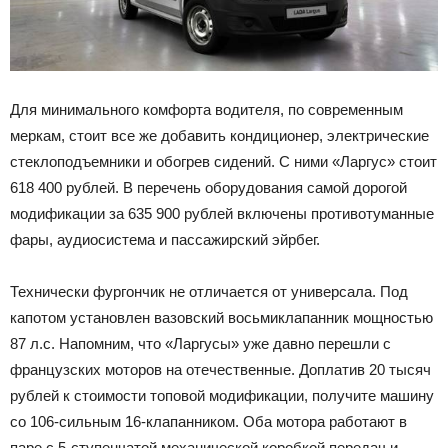
Для минимального комфорта водителя, по современным
меркам, стоит все же добавить кондиционер, электрические
стеклоподъемники и обогрев сидений. С ними «Ларгус» стоит
618 400 рублей. В перечень оборудования самой дорогой
модификации за 635 900 рублей включены противотуманные
фары, аудиосистема и пассажирский эйрбег.
Технически фургончик не отличается от универсала. Под
капотом установлен вазовский восьмиклапанник мощностью
87 л.с. Напомним, что «Ларгусы» уже давно перешли с
французских моторов на отечественные. Доплатив 20 тысяч
рублей к стоимости топовой модификации, получите машину
со 106-сильным 16-клапанником. Оба мотора работают в
паре с 5-ступенчатой механической коробкой передач и