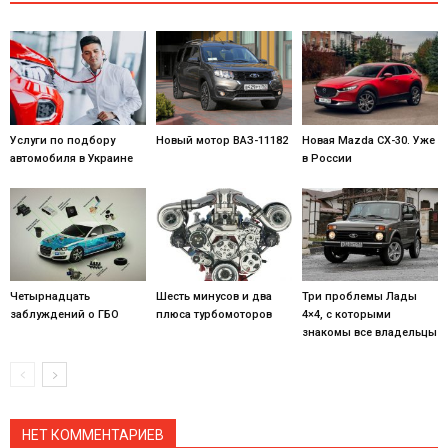
Услуги по подбору
Новый мотор ВАЗ-11182
Новая Mazda CX-30. Уже
автомобиля в Украине
в России
Четырнадцать
Шесть минусов и два
Три проблемы Лады
заблуждений о ГБО
плюса турбомоторов
4×4, с которыми
знакомы все владельцы
НЕТ КОММЕНТАРИЕВ