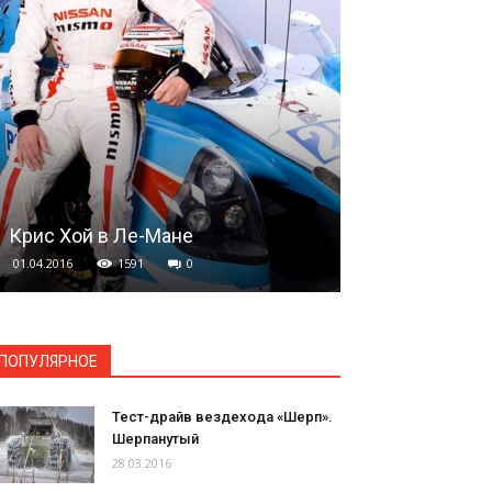
Как сидят пи
Крис Хой в Ле-Мане
болиде
01.04.2016
1591
0
09.03.2016
17
ПОПУЛЯРНОЕ
Тест-драйв вездехода «Шерп».
Шерпанутый
28.03.2016