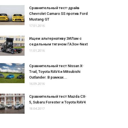
Сравнительный тест-драйв
Chevrolet Camaro SS против Ford
Mustang GT
17.01.2016
Ищем альтернативу ЗИЛам с
седельным тягачом ГАЗон-Next
11.01.2016
Сравнительный тест Nissan X-
Trail, Toyota RAV4 и Mitsubishi
Outlander. В рамках...
16.09.2016
Сравнительный тест Mazda CX-
5, Subaru Forester и Toyota RAV4
18.04.2017