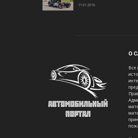
11.01.2016
О 
Все 
исто
инте
пред
Прав
Адми
мате
мате
при
пож